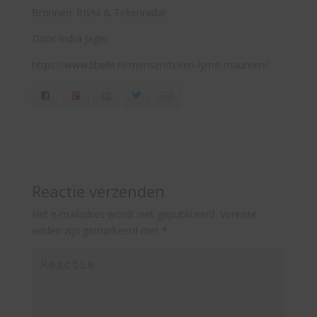
Bronnen: RIVM & Tekenradar
Door Indra Jager
https://www.libelle.nl/mensen/teken-lyme-maureen/
Facebook
Google+
LinkedIn
Twitter
Email
Reactie verzenden
Het e-mailadres wordt niet gepubliceerd.
Vereiste
velden zijn gemarkeerd met
*