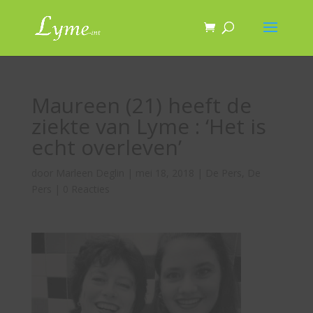
Maureen (21) heeft de
ziekte van Lyme : ‘Het is
echt overleven’
door
Marleen Deglin
|
mei 18, 2018
|
De Pers
,
De
Pers
|
0 Reacties