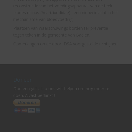
reconstructie van het voedingsapparaat van de teek
Ixodes ricinus (Acari: ixodidae) : een nieuw inzicht in het
mechanisme van bloedvoeding.
Plaatsen van waarschuwings borden ter preventie
tegen teken in de gemeente van Baelen.
Opmerkingen op de door IDSA voorgestelde richtlijnen.
Doneer
Doe een gift als u ons wilt helpen om nog meer te
doen. Alvast bedankt !