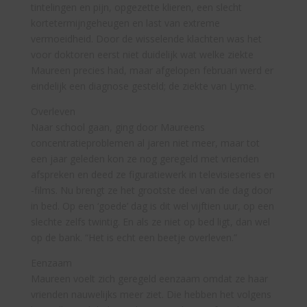
tintelingen en pijn, opgezette klieren, een slecht
kortetermijngeheugen en last van extreme
vermoeidheid. Door de wisselende klachten was het
voor doktoren eerst niet duidelijk wat welke ziekte
Maureen precies had, maar afgelopen februari werd er
eindelijk een diagnose gesteld; de ziekte van Lyme.
Overleven
Naar school gaan, ging door Maureens
concentratieproblemen al jaren niet meer, maar tot
een jaar geleden kon ze nog geregeld met vrienden
afspreken en deed ze figuratiewerk in televisieseries en
-films. Nu brengt ze het grootste deel van de dag door
in bed. Op een ‘goede’ dag is dit wel vijftien uur, op een
slechte zelfs twintig. En als ze niet op bed ligt, dan wel
op de bank. “Het is echt een beetje overleven.”
Eenzaam
Maureen voelt zich geregeld eenzaam omdat ze haar
vrienden nauwelijks meer ziet. Die hebben het volgens