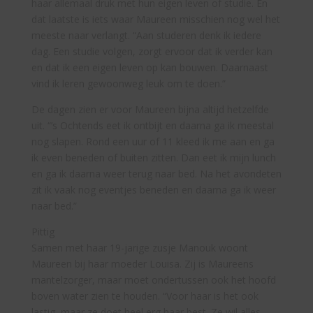
haar allemaal druk met hun eigen leven of studie. En
dat laatste is iets waar Maureen misschien nog wel het
meeste naar verlangt. “Aan studeren denk ik iedere
dag. Een studie volgen, zorgt ervoor dat ik verder kan
en dat ik een eigen leven op kan bouwen. Daarnaast
vind ik leren gewoonweg leuk om te doen.”
De dagen zien er voor Maureen bijna altijd hetzelfde
uit. “’s Ochtends eet ik ontbijt en daarna ga ik meestal
nog slapen. Rond een uur of 11 kleed ik me aan en ga
ik even beneden of buiten zitten. Dan eet ik mijn lunch
en ga ik daarna weer terug naar bed. Na het avondeten
zit ik vaak nog eventjes beneden en daarna ga ik weer
naar bed.”
Pittig
Samen met haar 19-jarige zusje Manouk woont
Maureen bij haar moeder Louisa. Zij is Maureens
mantelzorger, maar moet ondertussen ook het hoofd
boven water zien te houden. “Voor haar is het ook
lastig, maar ze doet heel erg haar best. Ze wil alles