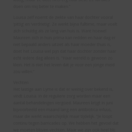
doen om mij beter te maken.”
Louisa zelf noemt de ziekte van haar dochter vooral
‘pittig’ en ‘verdrietig’. Ze werkt bijna fulltime, maar voelt
zich schuldig als ze lang van huis is. Want hoewel
Maureen zich in huis prima kan redden en haar dag er
niet bepaald anders uitziet als haar moeder thuis is,
doet het Louisa wel pijn dat haar dochter zonder haar
echt iedere dag alleen is. “Haar wereld is gewoon zo
klein. Het is niet het leven dat je voor een jonge meid
zou willen.”
Vechten
Het lastige aan Lyme is dat er weinig over bekend is,
vindt Louisa. In de reguliere zorg worden maar een
aantal behandelingen vergoed. Maureen krijgt in juni
bijvoorbeeld een maand lang een antibiotica-infuus,
maar die werkt waarschijnlijk maar tijdelijk. “Je loopt
continu tegen barricades op. We hebben het gevoel dat
we moeten blijven vechten. Maar we zijn ook heel blij