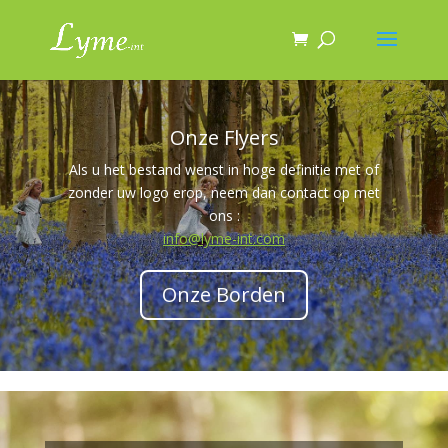
Onze Flyers
Als u het bestand wenst in hoge definitie met of
zonder uw logo erop, neem dan contact op met
ons :
info@lyme-int.com
Onze Borden