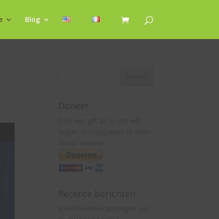
e
Blog
Doneer
Doe een gift als u ons wilt
helpen om nog meer te doen.
Alvast bedankt !
Recente berichten
AXA Preventiecampagne van