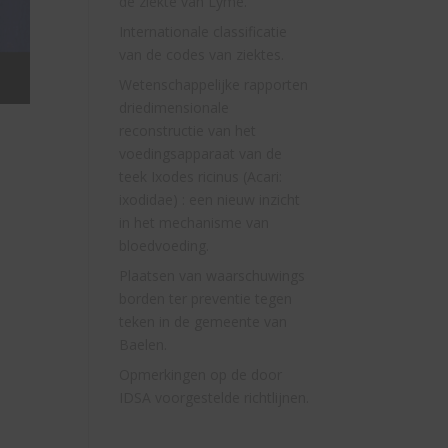
de ziekte van Lyme.
Internationale classificatie
van de codes van ziektes.
Wetenschappelijke rapporten
driedimensionale
reconstructie van het
voedingsapparaat van de
teek Ixodes ricinus (Acari:
ixodidae) : een nieuw inzicht
in het mechanisme van
bloedvoeding.
Plaatsen van waarschuwings
borden ter preventie tegen
teken in de gemeente van
Baelen.
Opmerkingen op de door
IDSA voorgestelde richtlijnen.