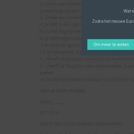
2. U hebt een tekenbeet gehad, u heeft erythema
griepachtige symptomen. 5 punten
Wat e
3. U hebt een familielid bij wie de ziekte van Ly
Zodra het nieuwe Euro
4. Je leeft in een gebied dat als endemisch wor
5. U hebt migrerende spierpijn. 4 punten
6. Je hebt migrerende gewrichtspijn. 4 punten
Om meer te weten
7. Je hebt een gevoel van tintelingen, branden, g
tot tijd terugkeert. 4 punten
8. U heeft de diagnose chronisch vermoeidheids
9. U heeft de diagnose auto-immuunziekte (lupus
punten
10. U had een positief resultaat voor de ziekte 
Dit is je derde resultaat
Score : _____
SECTIE 4 :
STAAT VAN DE ALGEMENE GEZONDHEID