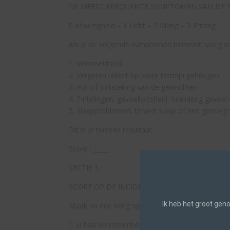
DE MEEST FREQUENTE SYMPTOMEN VAN DE Z
0 Afwezigheid – 1 Licht – 2 Matig – 3 Ernstig
Als je de volgende symptomen bemerkt, voeg dan
1. Vermoeidheid
2. Vergeten tekort op korte termijn geheugen
3. Pijn of ontsteking van de gewrichten
4. Tintelingen, gevoelloosheid, branderig gevoel
5. Slaapproblemen, te veel slaap of niet genoeg
Dit is je tweede resultaat
Score : _____
SECTIE 3 :
SCORE OP DE INCIDENTIE VAN DE ZIEKTE VA
Ik heb het groot gen
Maak nu een kring op elke stelling die bij je situa
1. U had een tekenbeet zonder erytheem of gri