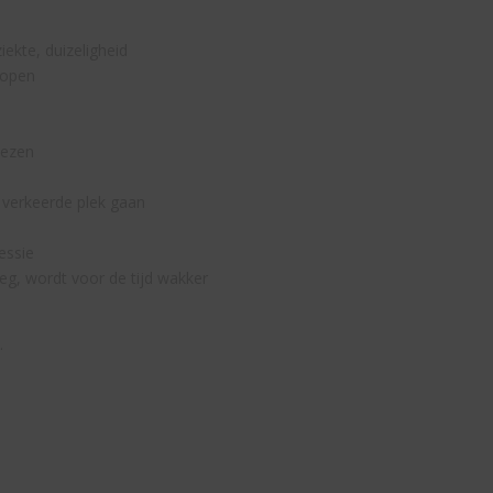
ekte, duizeligheid
lopen
lezen
 verkeerde plek gaan
essie
oeg, wordt voor de tijd wakker
.