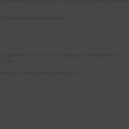
jke gezondheid, denkt u dan dat u nog niet lang in vorm bent geweest
, afhankelijk van het aantal dagen:
het algemeen, denkt u dan dat u al lang geen goede geestelijke
_ dagen.
ten toe, afhankelijk van het aantal dagen: