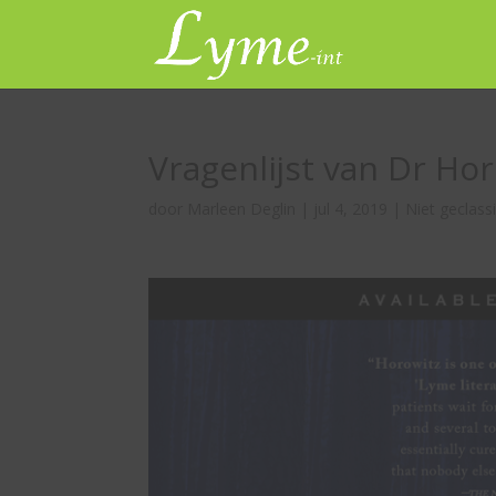
Vragenlijst van Dr Ho
door
Marleen Deglin
|
jul 4, 2019
|
Niet geclass