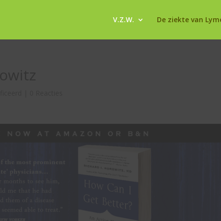
V.Z.W.
De ziekte van Lym
rowitz
ificeerd
|
0 Reacties