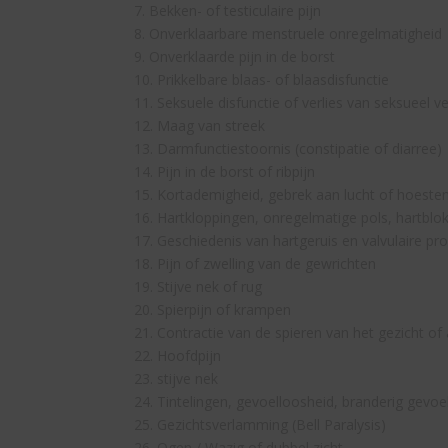
7. Bekken- of testiculaire pijn
8. Onverklaarbare menstruele onregelmatigheid
9. Onverklaarde pijn in de borst
10. Prikkelbare blaas- of blaasdisfunctie
11. Seksuele disfunctie of verlies van seksueel v
12. Maag van streek
13. Darmfunctiestoornis (constipatie of diarree)
14. Pijn in de borst of ribpijn
15. Kortademigheid, gebrek aan lucht of hoeste
16. Hartkloppingen, onregelmatige pols, hartblo
17. Geschiedenis van hartgeruis en valvulaire pr
18. Pijn of zwelling van de gewrichten
19. Stijve nek of rug
20. Spierpijn of krampen
21. Contractie van de spieren van het gezicht of
22. Hoofdpijn
23. stijve nek
24. Tintelingen, gevoelloosheid, branderig gevoe
25. Gezichtsverlamming (Bell Paralysis)
26. Ogen / Wazig of dubbel zicht