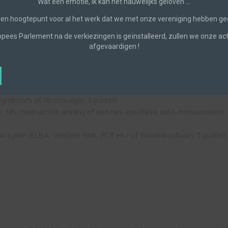
Wat een emotie, ik kan het nauwelijks geloven …
 migrans of een ander type uitslag / beet ontwikkeld, gevolgd door
en hoogtepunt voor al het werk dat we met onze vereniging hebben ge
me en / of enige andere vectorziekte is vastgesteld. 1 punt
pees Parlement na de verkiezingen is geïnstalleerd, zullen we onze acti
dt beschouwd. 2 punten
afgevaardigen !
evoelloosheid die migrerend is en die verschijnt en verdwijnt en van ti
syndroom of fibromyalgie. 3 punten
, MS, reumatoïde artritis) of een niet-specifieke auto-immuunziekte.
van Lyme (ELISA, Western Blot, PCR en / of Borrelia-cultuur). 5 punten