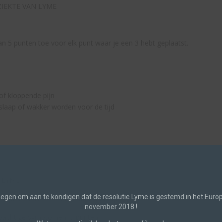
IEKTE VAN LYME
 5 punten toe voor elk punt waar je een 3 hebt geplaatst.
 of kloppende pijn
 slaap of wakker worden voor de tijd
N LYME
oegen om aan te kondigen dat de resolutie Lyme is gestemd in het Eur
tie past en tel de punten bij elkaar op:
november 2018 !
epachtige symptomen. 3 punten