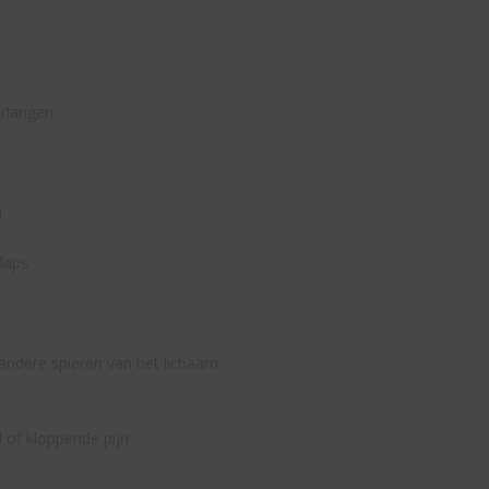
erlangen
n
k
olaps
 andere spieren van het lichaam
l of kloppende pijn