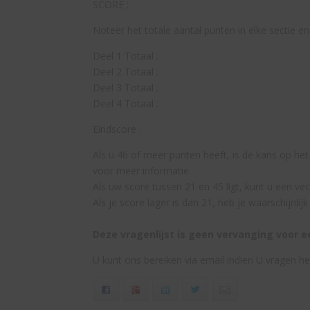
SCORE :
Noteer het totale aantal punten in elke sectie 
Deel 1 Totaal :
Deel 2 Totaal :
Deel 3 Totaal :
Deel 4 Totaal :
Eindscore :
Als u 46 of meer punten heeft, is de kans op he
voor meer informatie.
Als uw score tussen 21 en 45 ligt, kunt u een v
Als je score lager is dan 21, heb je waarschijnlijk
Deze vragenlijst is geen vervanging voor e
U kunt ons bereiken via email indien U vragen h
Facebook
Google+
LinkedIn
Twitter
Email