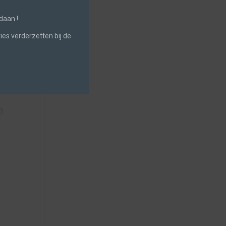
daan !
es verderzetten bij de
jd
 3