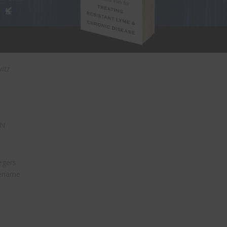
witz
EN
iegers
oename