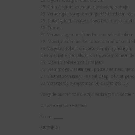
27. Oren / horen: zoemen, oorsuizen, oorpijn
28. Verhoogde symptomen gerelateerd aan reiszi
29. Duizeligheid, evenwichtsverlies, moeite met 
30. Tremor
31. Verwarring, moeilijkheden om na te denken
32. Moeilijkheden om te concentreren of om te 
33. Vergeten tekort op korte termijn geheugen
Desoriëntatie: gemakkelijk verdwalen of naar de
35. Moeilijk spreken of schrijven
36. Stemmingswisselingen, prikkelbaarheid, depr
37. Slaapstoornissen: Te veel slaap, of niet gen
38. Verergerde symptomen bij alcoholgebruik
Voeg de punten toe die zijn verkregen in sectie 1
Dit is je eerste resultaat
Score: _____
SECTIE 2 :