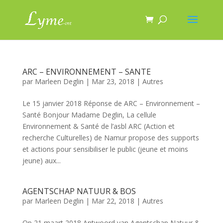
ARC – ENVIRONNEMENT – SANTE
par
Marleen Deglin
|
Mar 23, 2018
|
Autres
Le 15 janvier 2018 Réponse de ARC – Environnement –
Santé Bonjour Madame Deglin, La cellule
Environnement & Santé de l’asbl ARC (Action et
recherche Culturelles) de Namur propose des supports
et actions pour sensibiliser le public (jeune et moins
jeune) aux...
AGENTSCHAP NATUUR & BOS
par
Marleen Deglin
|
Mar 22, 2018
|
Autres
Op 21 maart 2018 Antwoord van Agentschap Natuur &