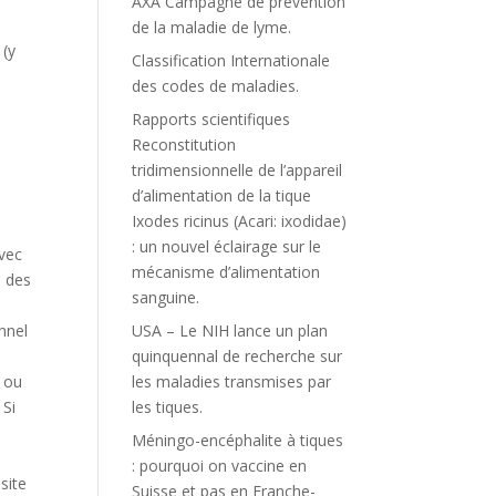
AXA Campagne de prévention
de la maladie de lyme.
 (y
Classification Internationale
des codes de maladies.
Rapports scientifiques
Reconstitution
tridimensionnelle de l’appareil
d’alimentation de la tique
Ixodes ricinus (Acari: ixodidae)
: un nouvel éclairage sur le
vec
mécanisme d’alimentation
, des
sanguine.
onnel
USA – Le NIH lance un plan
quinquennal de recherche sur
/ ou
les maladies transmises par
 Si
les tiques.
Méningo-encéphalite à tiques
: pourquoi on vaccine en
site
Suisse et pas en Franche-