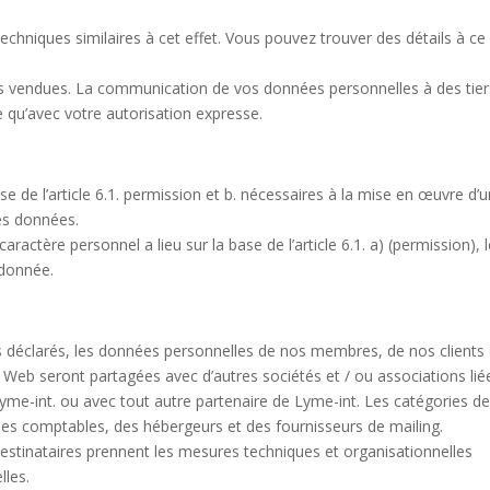
techniques similaires à cet effet. Vous pouvez trouver des détails à ce
s vendues. La communication de vos données personnelles à des tier
e qu’avec votre autorisation expresse.
e de l’article 6.1. permission et b. nécessaires à la mise en œuvre d’
es données.
actère personnel a lieu sur la base de l’article 6.1. a) (permission), 
n donnée.
ifs déclarés, les données personnelles de nos membres, de nos clients
te Web seront partagées avec d’autres sociétés et / ou associations lié
Lyme-int. ou avec tout autre partenaire de Lyme-int. Les catégories d
 des comptables, des hébergeurs et des fournisseurs de mailing.
stinataires prennent les mesures techniques et organisationnelles
lles.