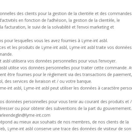
sonnelles des clients pour la gestion de la clientèle et des commandes
ctivités en fonction de l’adhésion, la gestion de la clientèle, le
a facturation, le suivi de la solvabilité et l’envoi marketing et
ns pour lesquelles vous les avez fournies à Lyme-int asbl.
es et les produits de Lyme-int asbl, Lyme-int asbl traite vos données
emande.
nt asbl utilisera vos données personnelles pour vous l’envoyer.
bl utilise vos données personnelles pour traiter cette commande. A
 être fournies pour le règlement via des transactions de paiement
l, des services de livraison et / ou votre banque.
yme-int asbl, Lyme-int asbl peut utiliser les données à caractère pers
vos données personnelles pour vous tenir au courant des produits et 
téresser ou pour obtenir des subventions de la part du gouvernement.
arleendeglin@lyme-int.com
 répond au mieux aux souhaits de nos membres, de nos clients de la
 Web, Lyme-int asbl conserve une trace des données de visiteur de son 