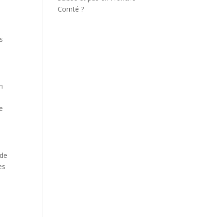
Comté ?
s
un
le
 de
es
e