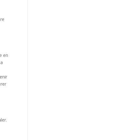
ire
re en
la
enir
érer
ler.