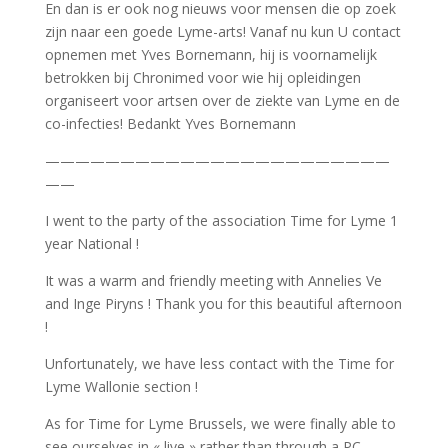
En dan is er ook nog nieuws voor mensen die op zoek
zijn naar een goede Lyme-arts! Vanaf nu kun U contact
opnemen met Yves Bornemann, hij is voornamelijk
betrokken bij Chronimed voor wie hij opleidingen
organiseert voor artsen over de ziekte van Lyme en de
co-infecties! Bedankt Yves Bornemann
———————————————————————
——
I went to the party of the association Time for Lyme 1
year National !
It was a warm and friendly meeting with Annelies Ve
and Inge Piryns ! Thank you for this beautiful afternoon
!
Unfortunately, we have less contact with the Time for
Lyme Wallonie section !
As for Time for Lyme Brussels, we were finally able to
see ourselves in « live » rather than through a PC